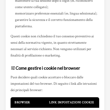
mantenere la tua sessione dopo il login (es. riconoscerti
come utente collegato);
memorizzare preferenze essenziali (es. lingua selezionata);
garantire la sicurezza e il corretto funzionamento della
piattaforma.
Questi cookie non richiedono il tuo consenso preventivo ai
sensi della normativa vigente, in quanto strettamente
necessari al servizio richiesto. Non vengono utilizzati per
finalità di profilazione o marketing.
Come gestire i cookie nel browser
tune
Puoi decidere quali cookie accettare o bloccare dalle
impostazioni del tuo browser. Di seguito i link alle istruzioni
dei principali browser:
BROWSER
LINK IMPOSTAZIONI COOKIE