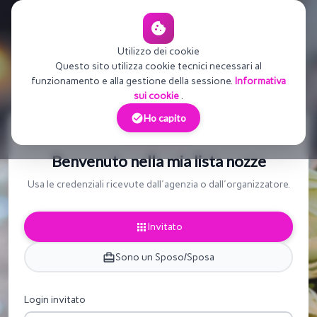
cookie
Utilizzo dei cookie
Questo sito utilizza cookie tecnici necessari al
funzionamento e alla gestione della sessione.
Informativa
sui cookie
.
check_circle
Ho capito
TRAVEL GIFT
Benvenuto nella mia lista nozze
Usa le credenziali ricevute dall'agenzia o dall'organizzatore.
apps
Invitato
card_travel
Sono un Sposo/Sposa
Login invitato